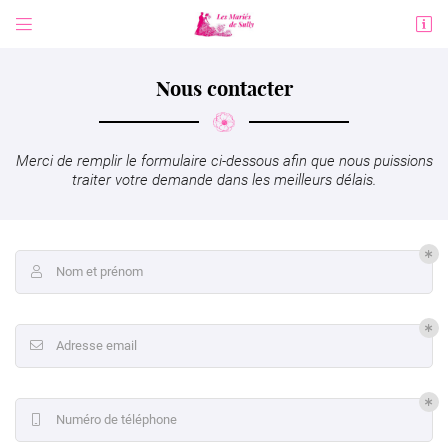


5 Boulevard du Champs de Foire
45600 Sully-sur-Loire
02 38 36 60 29
Nous contacter
Merci de remplir le formulaire ci-dessous afin que nous puissions
traiter votre demande dans les meilleurs délais.
Nom et prénom

Adresse email de réception

Adresse email

Code Captcha

Rafraîchir le captcha

Numéro de téléphone

En cochant cette case, vous consentez à recevoir nos propositions commerciales à