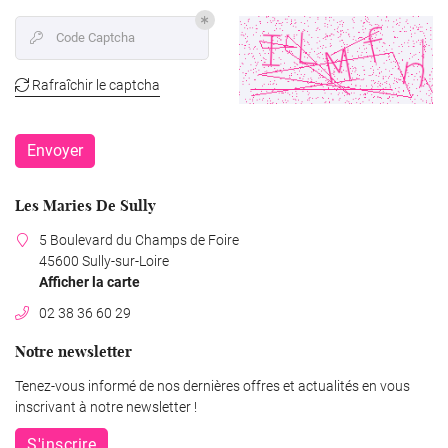
Code Captcha

La Mariée
02 38 36 60 2
Rafraîchir le captcha

Le Marié
Envoyer
vités & Enfants
Restez infor
Les Maries De Sully
Photographe
5 Boulevard du Champs de Foire
Inscription News
45600 Sully-sur-Loire
Afficher la carte
Avis
02 38 36 60 29
Rejoignez-nous
Actualités
Notre newsletter
Tenez-vous informé de nos dernières offres et actualités en vous
Contact
inscrivant à notre
newsletter !
S'inscrire