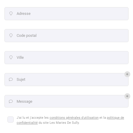
l'adresse email indiqué ci-dessus. Vous pouvez vous désinscrire à tout moment en
utilisant
le formulaire de désinscription
.
Adresse

Inscription
Code postal

Ville

Sujet

Message

Accueil
J'ai lu et j'accepte les
conditions générales d'utilisation
et la
politique de
confidentialité
du site
Les Maries De Sully
.
Une questio
Nos services