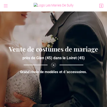


5 Boulevard du Champs de Foire
45600 Sully-sur-Loire
02 38 36 60 29
Vente de costumes de mariage
près de Gien (45) dans le Loiret (45)
Grand choix de modèles et d 'accessoires.
Adresse email de réception

Code Captcha

Rafraîchir le captcha

En cochant cette case, vous consentez à recevoir nos propositions commerciales à