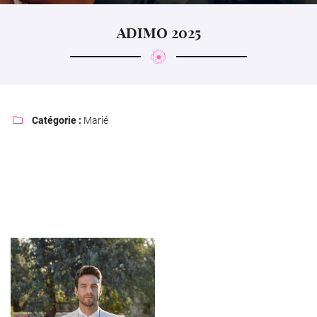
l'adresse email indiqué ci-dessus. Vous pouvez vous désinscrire à tout moment en
utilisant
le formulaire de désinscription
.
ADIMO 2025
Inscription
Catégorie :
Marié
