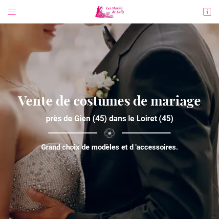


5 Boulevard du Champs de Foire
45600 Sully-sur-Loire
02 38 36 60 29
Vente de costumes de mariage
près de Gien (45) dans le Loiret (45)
Grand choix de modèles et d 'accessoires.
Adresse email de réception

Code Captcha

Rafraîchir le captcha

En cochant cette case, vous consentez à recevoir nos propositions commerciales à