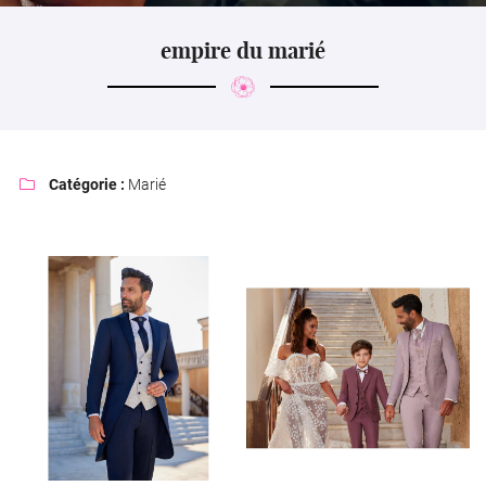
l'adresse email indiqué ci-dessus. Vous pouvez vous désinscrire à tout moment en
utilisant
le formulaire de désinscription
.
empire du marié
Inscription
Catégorie :
Marié
