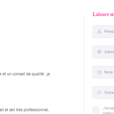
Laisser u
ciales à
Prén

ment en
Adres

Note

 et un conseil de qualité ..je
Votre

J'acce
l et œil très professionnel,
politiq