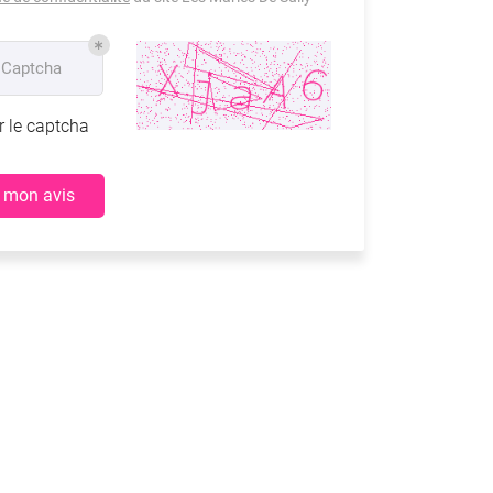
 Captcha
r le captcha
 mon avis