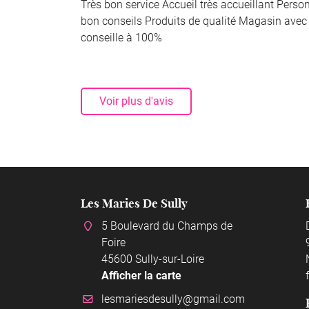
Très bon service Accueil très accueillant Person
bon conseils Produits de qualité Magasin avec
conseille à 100%
Voir plus d'avis
 Photographe
Les Maries De Sully
Laura Ch
événemen
5 Boulevard du Champs de
d du champs de
5 bis 
Foire
Foire
45600 Sully-sur-Loire
-Loire
45600 
Afficher la carte
te
Affich