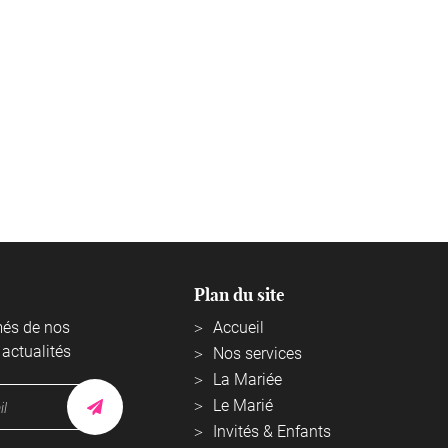
aura Chauvet - Photographe
Plan du site
vénementiel
més de nos
Accueil
5 bis boulevard du champs de
 actualités
Nos services
Foire
La Mariée
45600 Sully-sur-Loire
Le Marié
Afficher la carte
Invités & Enfants