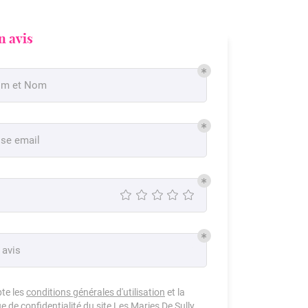
n avis
om et Nom
se email
 avis
pte les
conditions générales d'utilisation
et la
ue de confidentialité
du site
Les Maries De Sully