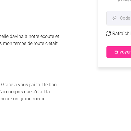
Code

Rafraîchi

elie davina à notre écoute et
as mon temps de route c'était
Envoyer
Grâce à vous j'ai fait le bon
ai compris que c'était la
Encore un grand merci