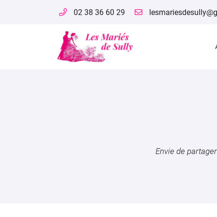
02 38 36 60 29
5 Boulevard du Champs de Foire
45600 Sully-sur-Loire
02 38 36 60 29
Envie de partager 
Adresse email de réception
