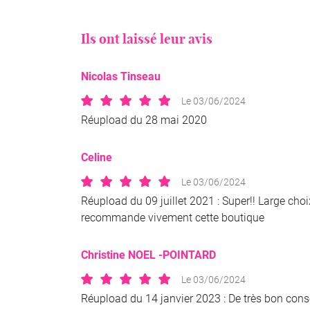
Code Captcha

Ils ont laissé leur avis
Rafraîchir le captcha

Nicolas Tinseau
En cochant cette case, vous consentez à recevoir nos propositions commer
l'adresse email indiqué ci-dessus. Vous pouvez vous désinscrire à tout mo
utilisant
le formulaire de désinscription
.
Le 03/06/2024
Réupload du 28 mai 2020
Inscription
Celine
Le 03/06/2024
Réupload du 09 juillet 2021 : Super!! Large choix
recommande vivement cette boutique
Christine NOEL -POINTARD
Le 03/06/2024
Réupload du 14 janvier 2023 : De très bon consei