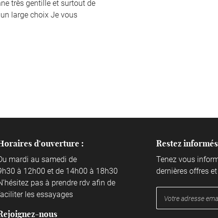
ne très gentille et surtout de
 un large choix Je vous
auvet - Photographe
Horaires d'ouverture :
Les Maries De Sully
Restez informés
L
tiel
é
Du mardi au samedi de
5 Boulevard du Champs de
Tenez vous infor
boulevard du champs de
9h30 à 12h00 et de 14h00 à 18h30
Foire
dernières offres et
N'hésitez pas à prendre rdv afin de
45600 Sully-sur-Loire
Sully-sur-Loire
faciliter les essayages
Afficher la carte
er la carte
Rejoignez-nous